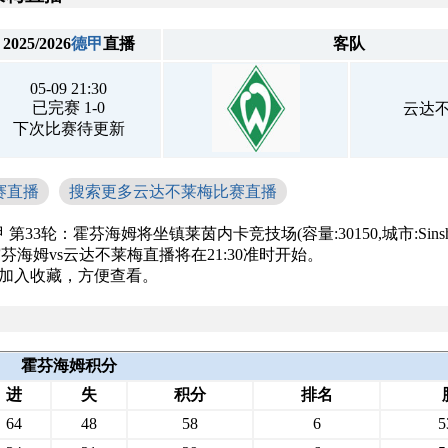
2025/2026
德甲
直播
客队
05-09 21:30
已完赛 1-0
云达
下次比赛待更新
赛直播
搜索更多云达不莱梅比赛直播
德甲 第33轮：霍芬海姆将坐镇莱茵内卡竞技场(容量:30150,城市:Sins
海姆vs云达不莱梅直播将在21:30准时开始。
面加入收藏，方便查看。
霍芬海姆积分
进
失
积分
排名
64
48
58
6
5