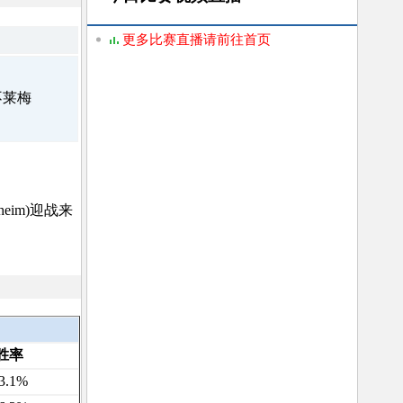
更多比赛直播请前往首页
不莱梅
heim)迎战来
胜率
3.1%