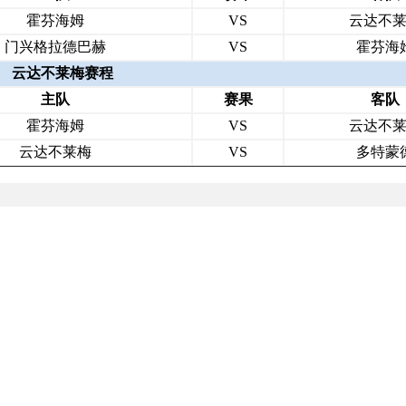
霍芬海姆
VS
云达不
门兴格拉德巴赫
VS
霍芬海
云达不莱梅赛程
主队
赛果
客队
霍芬海姆
VS
云达不
云达不莱梅
VS
多特蒙