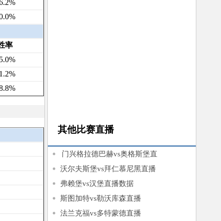
6.2%
0.0%
胜率
5.0%
1.2%
8.8%
其他比赛直播
门兴格拉德巴赫vs奥格斯堡直
播
沃尔夫斯堡vs拜仁慕尼黑直播
弗赖堡vs汉堡直播数据
斯图加特vs勒沃库森直播
法兰克福vs多特蒙德直播