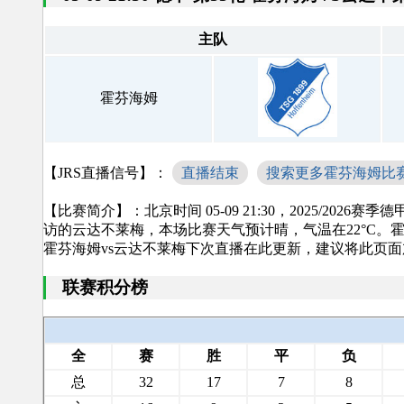
主队
霍芬海姆
【JRS直播信号】：
直播结束
搜索更多霍芬海姆比
【比赛简介】：北京时间 05-09 21:30，2025/2026赛季
访的云达不莱梅，本场比赛天气预计晴，气温在22°C。霍芬
霍芬海姆vs云达不莱梅下次直播在此更新，建议将此页
联赛积分榜
全
赛
胜
平
负
总
32
17
7
8