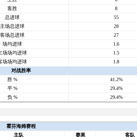
客胜
8
总进球
55
主场总进球
28
客场总进球
27
场均进球
1.6
主场场均进球
1.5
客场场均进球
1.8
对战胜率
胜 %
41.2%
平 %
29.4%
负 %
29.4%
霍芬海姆赛程
主队
赛果
客队