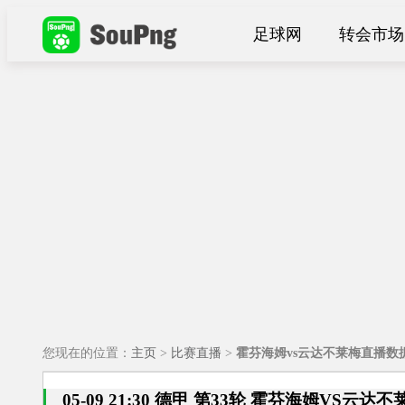
足球网
转会市场
您现在的位置：
主页
>
比赛直播
>
霍芬海姆vs云达不莱梅直播数
05-09 21:30 德甲 第33轮 霍芬海姆VS云达