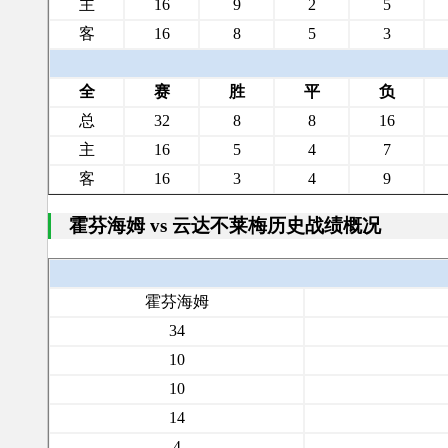
主
16
9
2
5
客
16
8
5
3
全
赛
胜
平
负
总
32
8
8
16
主
16
5
4
7
客
16
3
4
9
霍芬海姆 vs 云达不莱梅历史战绩概况
霍芬海姆
34
10
10
14
4