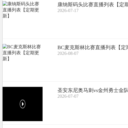
康纳斯码头比赛直播列表【定
2026-07-17
BC麦克斯林比赛直播列表【定
2026-08-07
圣安东尼奥马刺vs金州勇士金
2026-07-07