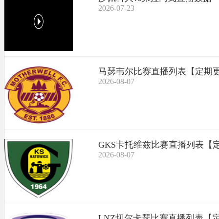
2026-07-23
马瑟韦尔比赛直播列表【定期
2026-08-07
GKS卡托维兹比赛直播列表【
2026-08-07
LNZ切尔卡瑟比赛直播列表【