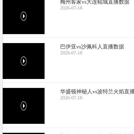
梅州客家vs大连鲲城直播数据
2026-07-18
巴伊亚vs沙佩科人直播数据
2026-07-18
华盛顿神秘人vs波特兰火焰直
2026-07-18