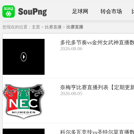
足球网
转会市场
您现在的位置：
主页
>
比赛直播
>
比赛直播
多伦多节奏vs金州女武神直播
2026-08-06
奈梅亨比赛直播列表【定期更
2026-08-05
科尔多瓦竞技vs圣特尔莫直播