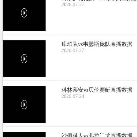
2026-07-27
库珀队vs韦瑟斯庞队直播数据
2026-07-27
科林蒂安vs贝伦赛艇直播数据
2026-07-24
沙佩科人vs弗拉门戈直播数据