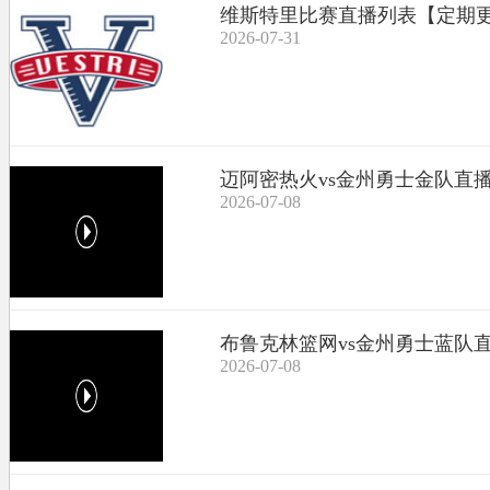
维斯特里比赛直播列表【定期
2026-07-31
迈阿密热火vs金州勇士金队直
2026-07-08
布鲁克林篮网vs金州勇士蓝队
2026-07-08