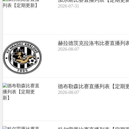
2026-07-31
赫拉德茨克拉洛韦比赛直播列
2026-08-07
德布勒森比赛直播列表【定期
2026-08-07