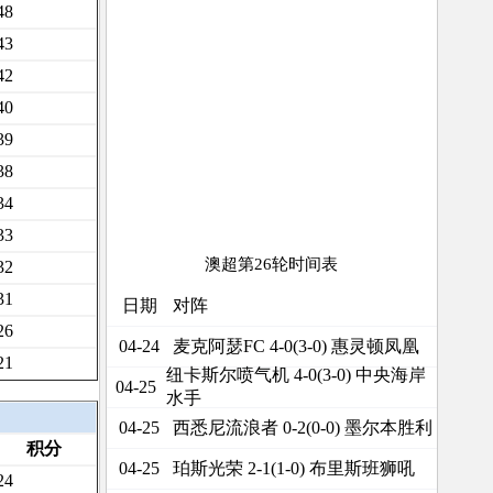
48
43
42
40
39
38
34
33
澳超第26轮时间表
32
31
日期
对阵
26
麦克阿瑟FC 4-0(3-0) 惠灵顿凤凰
04-24
21
纽卡斯尔喷气机 4-0(3-0) 中央海岸
04-25
水手
西悉尼流浪者 0-2(0-0) 墨尔本胜利
04-25
积分
珀斯光荣 2-1(1-0) 布里斯班狮吼
04-25
24