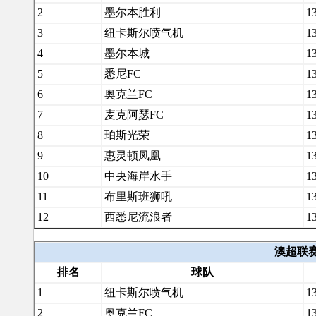
2
墨尔本胜利
1
3
纽卡斯尔喷气机
1
4
墨尔本城
1
5
悉尼FC
1
6
奥克兰FC
1
7
麦克阿瑟FC
1
8
珀斯光荣
1
9
惠灵顿凤凰
1
10
中央海岸水手
1
11
布里斯班狮吼
1
12
西悉尼流浪者
1
澳超联赛客
排名
球队
1
纽卡斯尔喷气机
1
2
奥克兰FC
1