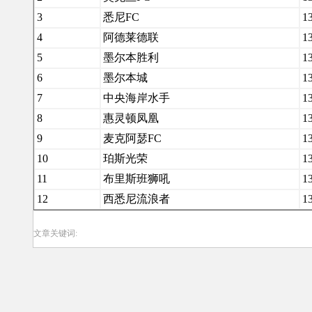
3
悉尼FC
1
4
阿德莱德联
1
5
墨尔本胜利
1
6
墨尔本城
1
7
中央海岸水手
1
8
惠灵顿凤凰
1
9
麦克阿瑟FC
1
10
珀斯光荣
1
11
布里斯班狮吼
1
12
西悉尼流浪者
1
文章关键词: