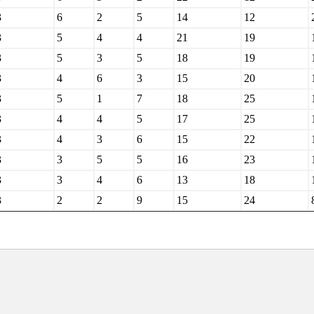
3
6
2
5
14
12
3
5
4
4
21
19
3
5
3
5
18
19
3
4
6
3
15
20
3
5
1
7
18
25
3
4
4
5
17
25
3
4
3
6
15
22
3
3
5
5
16
23
3
3
4
6
13
18
3
2
2
9
15
24