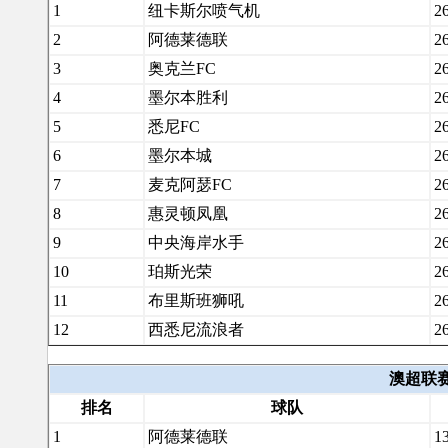
1
纽卡斯尔喷气机
2
2
阿德莱德联
2
3
奥克兰FC
2
4
墨尔本胜利
2
5
悉尼FC
2
6
墨尔本城
2
7
麦克阿瑟FC
2
8
惠灵顿凤凰
2
9
中央海岸水手
2
10
珀斯光荣
2
11
布里斯班狮吼
2
12
西悉尼流浪者
2
澳超联赛主
排名
球队
1
阿德莱德联
1