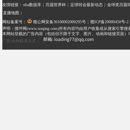
友情链接：
nba数据库
|
历届世界杯
|
足球转会最新动态
|
金球奖历届
直播地图
|
网站备案号：
赣公网安备36100002000295号
|
赣ICP备20000450号-2
声明：搜坪网(www.soupng.com)所有内容均由用户收集或从
本网站登载的广告内容（包括但不限于文字、图片、动画和链接页面）
广告/合作联系方式：