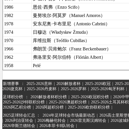
1986
恩佐·西弗（Enzo Scifo）
1982
曼努埃尔·阿莫罗（Manuel Amoros）
1978
安东尼奥·卡布里尼（Antonio Cabrini）
1974
日穆达（Władysław Żmuda）
1970
库维拉斯（Teófilo Cubillas）
1966
弗朗茨·贝肯鲍尔（Franz Beckenbauer）
1962
弗洛里安·阿尔伯特（Flórián Albert）
1958
Pelé
新增赛事
：
2025-2026意杯
|
2026解放者杯
|
2025-2026欧冠
|
2025-
2026捷克杯
|
2025-2026丹麦杯
|
2025-2026罗杯
|
2025-2026匈牙利杯
|
足球积分榜
：
2026解放者杯积分榜
|
2025-2026欧冠积分榜
|
2026中
2025-2026沙特联积分榜
|
2025-2026澳超积分榜
|
2025-2026土耳其杯
2026阿乙积分榜
|
2026阿超积分榜
|
2025-2026欧协联积分榜
|
2025足球转会汇总 ：
2024年足球转会市场最新动态
|
2026高士里斯
|
2026列治亚转会
|
2026梅赫伦转会
|
2026雷克斯汉姆转会
|
2026波城
2026华斯兰德转会
|
2026本菲卡B队转会
|