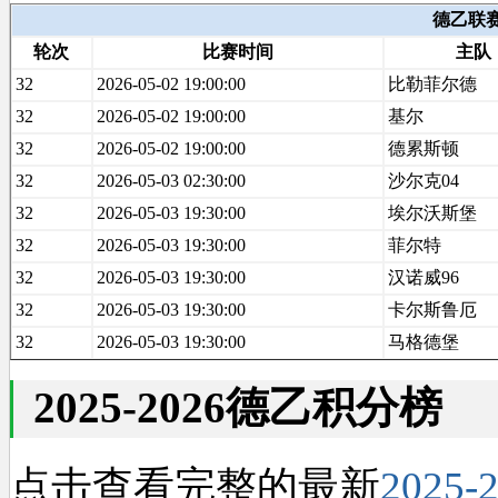
德乙联
轮次
比赛时间
主队
32
2026-05-02 19:00:00
比勒菲尔德
32
2026-05-02 19:00:00
基尔
32
2026-05-02 19:00:00
德累斯顿
32
2026-05-03 02:30:00
沙尔克04
32
2026-05-03 19:30:00
埃尔沃斯堡
32
2026-05-03 19:30:00
菲尔特
32
2026-05-03 19:30:00
汉诺威96
32
2026-05-03 19:30:00
卡尔斯鲁厄
32
2026-05-03 19:30:00
马格德堡
2025-2026德乙积分榜
点击查看完整的最新
2025