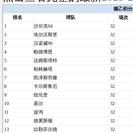
德乙积分排行
排名
球队
场次
1
沙尔克04
32
2
埃尔沃斯堡
32
3
汉诺威96
32
4
帕德博恩
32
5
达姆斯塔特
32
6
柏林赫塔
32
7
凯泽斯劳滕
32
8
卡尔斯鲁厄
32
9
纽伦堡
32
10
基尔
32
11
波鸿
32
12
德累斯顿
32
13
比勒菲尔德
32