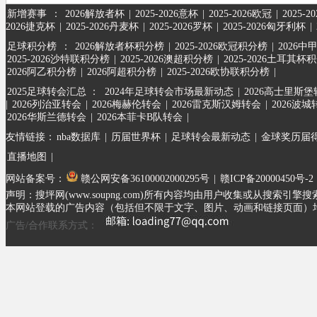
新增赛事
：
2026解放者杯
|
2025-2026意杯
|
2025-2026欧冠
|
2025-
2026捷克杯
|
2025-2026丹麦杯
|
2025-2026罗杯
|
2025-2026匈牙利杯
|
足球积分榜
：
2026解放者杯积分榜
|
2025-2026欧冠积分榜
|
2026中
2025-2026沙特联积分榜
|
2025-2026澳超积分榜
|
2025-2026土耳其杯
2026阿乙积分榜
|
2026阿超积分榜
|
2025-2026欧协联积分榜
|
2025足球转会汇总 ：
2024年足球转会市场最新动态
|
2026高士里斯
|
2026列治亚转会
|
2026梅赫伦转会
|
2026雷克斯汉姆转会
|
2026波城
2026华斯兰德转会
|
2026本菲卡B队转会
|
友情链接：
nba数据库
|
历届世界杯
|
足球转会最新动态
|
金球奖历届
直播地图
|
网站备案号：
赣公网安备36100002000295号
|
赣ICP备20000450号-2
声明：搜坪网(www.soupng.com)所有内容均由用户收集或从
本网站登载的广告内容（包括但不限于文字、图片、动画和链接页面）
广告/合作联系方式：