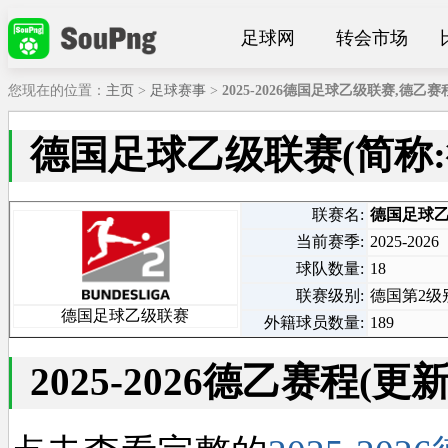
足球网
转会市场
您现在的位置：
主页
>
足球赛事
>
2025-2026德国足球乙级联赛,德乙
德国足球乙级联赛(简称
联赛名:
德国足球
当前赛季:
2025-2026
球队数量:
18
联赛级别:
德国第2级
德国足球乙级联赛
外籍球员数量:
189
2025-2026德乙赛程(更新时间