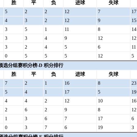
胜
平
负
进球
失球
5
2
2
12
7
17
4
3
2
12
9
15
3
5
1
11
8
14
3
3
4
9
12
12
3
2
4
5
6
11
0
5
5
5
12
5
洲预选分组赛积分榜-D 积分排行
胜
平
负
进球
失球
7
2
1
16
8
23
5
4
1
17
5
19
4
4
2
12
10
16
2
6
2
9
8
12
1
3
6
7
17
6
0
3
7
6
19
3
洲预选分组赛积分榜-E 积分排行