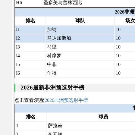
H6
圣多美与普林西比
2026非
排名
球队
场次
I1
加纳
10
I2
马达加斯加
10
I3
马里
10
I4
科摩罗
10
I5
中非
10
I6
乍得
10
2026最新非洲预选射手榜
点击查看:完整
2026非洲预选射手榜
排名
球员
1
萨拉赫
2
布安加