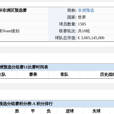
杯非洲区预选赛
简称:
非洲预选
国家:
世界
球员数量:
1585
None级别
联赛轮次:
共10轮
球队总市值:
€ 3,005,145,000
6非洲预选分组赛11比赛时间表
主队
赛果
客队
历史战
洲预选分组赛积分榜-A 积分排行
胜
平
负
进球
失球