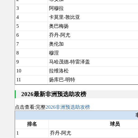
3
阿穆拉
4
卡莫里-敦比亚
5
奥巴梅扬
6
乔丹-阿尤
7
奥伦加
8
穆涅
9
马哈茂德-特雷泽盖
10
拉维洛松
11
扬库巴-明特
2026最新非洲预选助攻榜
点击查看:完整
2026非洲预选助攻榜
排名
球员
1
乔丹-阿尤