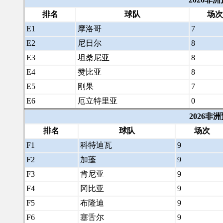
排名
球队
场次
E1
摩洛哥
7
E2
尼日尔
8
E3
坦桑尼亚
8
E4
赞比亚
8
E5
刚果
7
E6
厄立特里亚
0
2026非
排名
球队
场次
F1
科特迪瓦
9
F2
加蓬
9
F3
肯尼亚
9
F4
冈比亚
9
F5
布隆迪
9
F6
塞舌尔
9