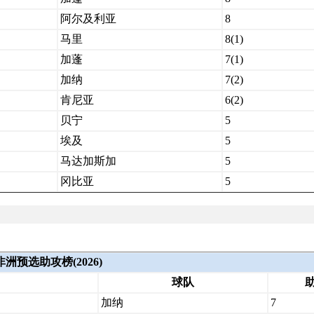
阿尔及利亚
8
马里
8(1)
加蓬
7(1)
加纳
7(2)
肯尼亚
6(2)
贝宁
5
埃及
5
马达加斯加
5
冈比亚
5
非洲预选助攻榜(2026)
球队
加纳
7