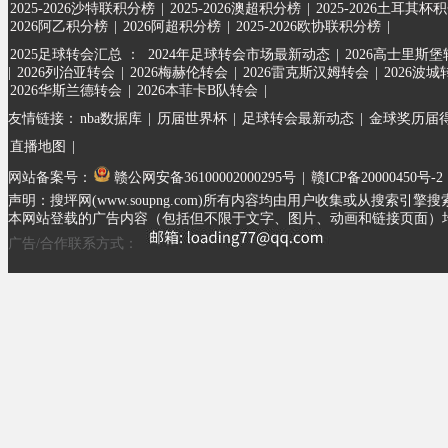
2025-2026沙特联积分榜
|
2025-2026澳超积分榜
|
2025-2026土耳其杯
2026阿乙积分榜
|
2026阿超积分榜
|
2025-2026欧协联积分榜
|
2025足球转会汇总 ：
2024年足球转会市场最新动态
|
2026高士里斯
|
2026列治亚转会
|
2026梅赫伦转会
|
2026雷克斯汉姆转会
|
2026波城
2026华斯兰德转会
|
2026本菲卡B队转会
|
友情链接：
nba数据库
|
历届世界杯
|
足球转会最新动态
|
金球奖历届
直播地图
|
网站备案号：
赣公网安备36100002000295号
|
赣ICP备20000450号-2
声明：搜坪网(www.soupng.com)所有内容均由用户收集或从
本网站登载的广告内容（包括但不限于文字、图片、动画和链接页面）
广告/合作联系方式：