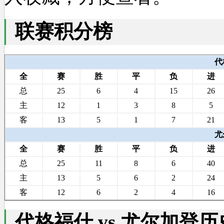
联赛积分榜
代
全
赛
胜
平
负
进
总
25
6
4
15
26
主
12
1
3
8
5
客
13
5
1
7
21
尤
全
赛
胜
平
负
进
总
25
11
8
6
40
主
13
5
6
2
24
客
12
6
2
4
16
代格福什 vs 尤尔加登