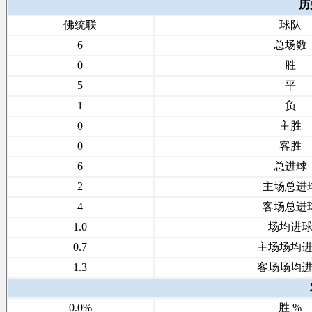
历
佛统联
球队
6
总场数
0
胜
5
平
1
负
0
主胜
0
客胜
6
总进球
2
主场总进
4
客场总进
1.0
场均进
0.7
主场场均
1.3
客场场均
0.0%
胜 %