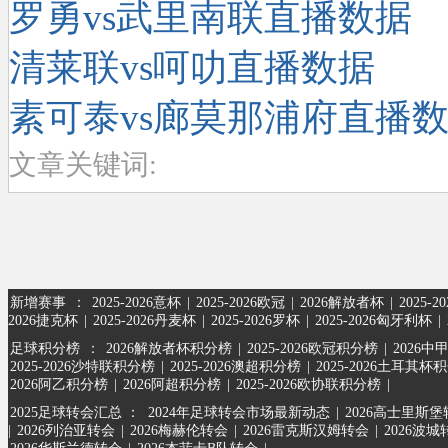
罗勇vs武里南联直播数据
清莱联vs呵叻直播数据
素可泰vs廊莫那浦府直播
文章关键词:
新增赛事
：
2025-2026意杯
|
2025-2026欧冠
|
2026解放者杯
|
2025-
2026捷克杯
|
2025-2026丹麦杯
|
2025-2026罗杯
|
2025-2026匈牙利杯
|
足球积分榜
：
2026解放者杯积分榜
|
2025-2026欧冠积分榜
|
2026中
2025-2026沙特联积分榜
|
2025-2026澳超积分榜
|
2025-2026土耳其杯
2026阿乙积分榜
|
2026阿超积分榜
|
2025-2026欧协联积分榜
|
2025足球转会汇总 ：
2024年足球转会市场最新动态
|
2026高士里斯
|
2026列治亚转会
|
2026梅赫伦转会
|
2026雷克斯汉姆转会
|
2026波城