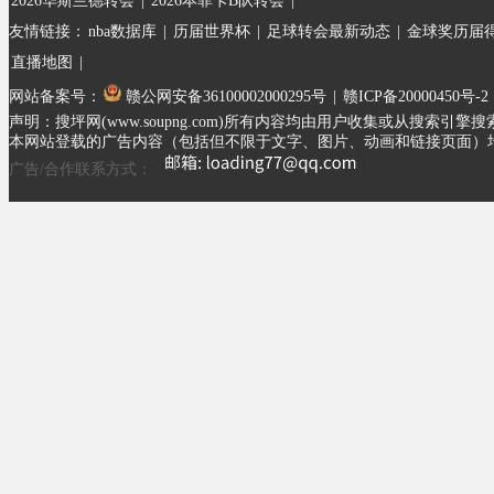
2026华斯兰德转会
|
2026本菲卡B队转会
|
友情链接：
nba数据库
|
历届世界杯
|
足球转会最新动态
|
金球奖历届
直播地图
|
网站备案号：
赣公网安备36100002000295号
|
赣ICP备20000450号-2
声明：搜坪网(www.soupng.com)所有内容均由用户收集或从
本网站登载的广告内容（包括但不限于文字、图片、动画和链接页面）
广告/合作联系方式：