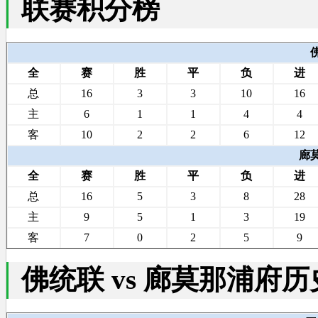
联赛积分榜
全
赛
胜
平
负
进
总
16
3
3
10
16
主
6
1
1
4
4
客
10
2
2
6
12
廊
全
赛
胜
平
负
进
总
16
5
3
8
28
主
9
5
1
3
19
客
7
0
2
5
9
佛统联 vs 廊莫那浦府