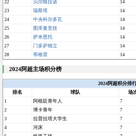
22
贝尔格拉诺
14
23
瑞斯塔
14
24
中央科尔多瓦
14
25
图库曼竞技
14
26
萨米恩托
14
27
门多萨独立
14
28
蒂格雷
14
2024阿超主场积分榜
2024阿超积分
排名
球队
场
1
阿根廷青年人
7
2
博卡青年
7
3
拉普拉塔大学生
7
4
河床
7