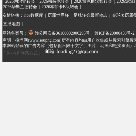
|
2026列治亚转会
|
2026梅赫伦转会
|
2026雷克斯汉姆转会
|
2026波城
2026华斯兰德转会
|
2026本菲卡B队转会
|
友情链接：
nba数据库
|
历届世界杯
|
足球转会最新动态
|
金球奖历届
直播地图
|
网站备案号：
赣公网安备36100002000295号
|
赣ICP备20000450号-2
声明：搜坪网(www.soupng.com)所有内容均由用户收集或从
本网站登载的广告内容（包括但不限于文字、图片、动画和链接页面）
广告/合作联系方式：