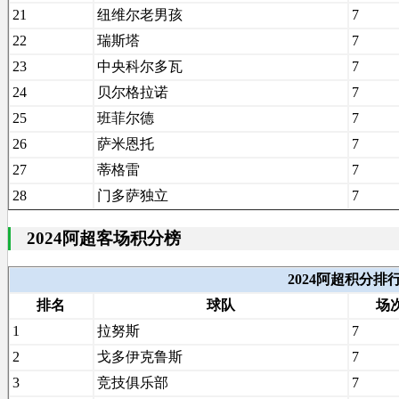
21
纽维尔老男孩
7
22
瑞斯塔
7
23
中央科尔多瓦
7
24
贝尔格拉诺
7
25
班菲尔德
7
26
萨米恩托
7
27
蒂格雷
7
28
门多萨独立
7
2024阿超客场积分榜
2024阿超积分
排名
球队
场
1
拉努斯
7
2
戈多伊克鲁斯
7
3
竞技俱乐部
7