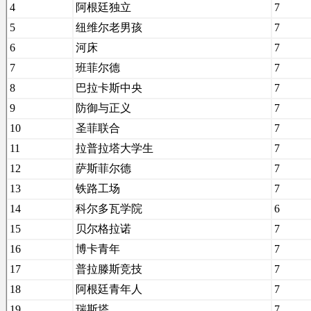
4
阿根廷独立
7
5
纽维尔老男孩
7
6
河床
7
7
班菲尔德
7
8
巴拉卡斯中央
7
9
防御与正义
7
10
圣菲联合
7
11
拉普拉塔大学生
7
12
萨斯菲尔德
7
13
铁路工场
7
14
科尔多瓦学院
6
15
贝尔格拉诺
7
16
博卡青年
7
17
普拉滕斯竞技
7
18
阿根廷青年人
7
19
瑞斯塔
7