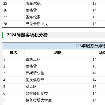
25
班菲尔德
13
26
蒂格雷
14
27
圣洛伦索
13
28
巴拉卡斯中央
13
2024阿超客场积分榜
2024阿超积分
排名
球队
场
1
铁路工场
14
2
蒂格雷
13
3
萨斯菲尔德
14
4
竞技俱乐部
14
5
飓风队
13
6
普拉滕斯竞技
14
7
拉普拉塔大学生
14