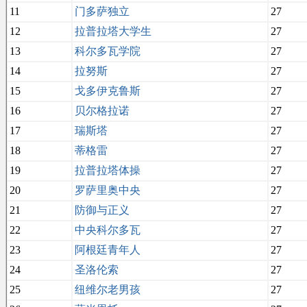
11
门多萨独立
27
12
拉普拉塔大学生
27
13
科尔多瓦学院
27
14
拉努斯
27
15
戈多伊克鲁斯
27
16
贝尔格拉诺
27
17
瑞斯塔
27
18
蒂格雷
27
19
拉普拉塔体操
27
20
罗萨里奥中央
27
21
防御与正义
27
22
中央科尔多瓦
27
23
阿根廷青年人
27
24
圣洛伦索
27
25
纽维尔老男孩
27