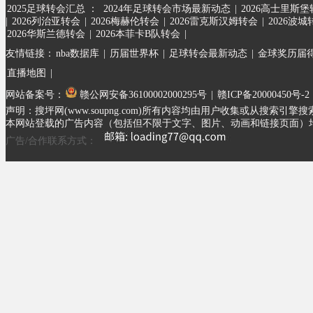
2025足球转会汇总 ：
2024年足球转会市场最新动态
|
2026高士里斯
|
2026列治亚转会
|
2026梅赫伦转会
|
2026雷克斯汉姆转会
|
2026波城
2026华斯兰德转会
|
2026本菲卡B队转会
|
友情链接：
nba数据库
|
历届世界杯
|
足球转会最新动态
|
金球奖历届
直播地图
|
网站备案号：
赣公网安备36100002000295号
|
赣ICP备20000450号-2
声明：搜坪网(www.soupng.com)所有内容均由用户收集或从
本网站登载的广告内容（包括但不限于文字、图片、动画和链接页面）
广告/合作联系方式：