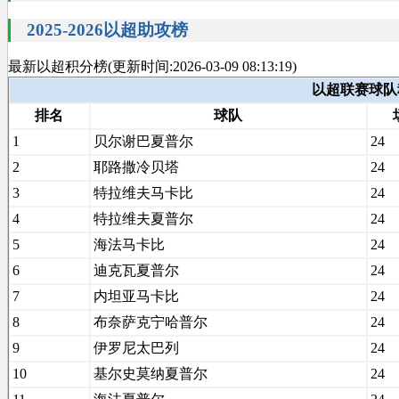
2025-2026以超助攻榜
最新以超积分榜(更新时间:2026-03-09 08:13:19)
以超联赛球队积分
排名
球队
1
贝尔谢巴夏普尔
24
2
耶路撒冷贝塔
24
3
特拉维夫马卡比
24
4
特拉维夫夏普尔
24
5
海法马卡比
24
6
迪克瓦夏普尔
24
7
内坦亚马卡比
24
8
布奈萨克宁哈普尔
24
9
伊罗尼太巴列
24
10
基尔史莫纳夏普尔
24