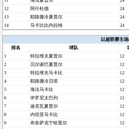
11
海法夏普尔
24
12
阿什杜德
24
13
耶路撒冷夏普尔
24
14
马卡比比内拉纳
24
以超联赛主场积分
排名
球队
1
特拉维夫夏普尔
12
2
贝尔谢巴夏普尔
12
3
特拉维夫马卡比
12
4
耶路撒冷贝塔
12
5
海法马卡比
12
6
伊罗尼太巴列
12
7
迪克瓦夏普尔
12
8
内坦亚马卡比
12
9
布奈萨克宁哈普尔
12