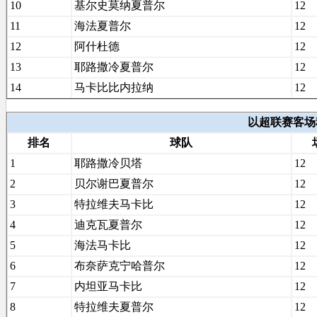
10
基尔史莫纳夏普尔
12
11
海法夏普尔
12
12
阿什杜德
12
13
耶路撒冷夏普尔
12
14
马卡比比内拉纳
12
以超联赛客场积分
排名
球队
1
耶路撒冷贝塔
12
2
贝尔谢巴夏普尔
12
3
特拉维夫马卡比
12
4
迪克瓦夏普尔
12
5
海法马卡比
12
6
布奈萨克宁哈普尔
12
7
内坦亚马卡比
12
8
特拉维夫夏普尔
12