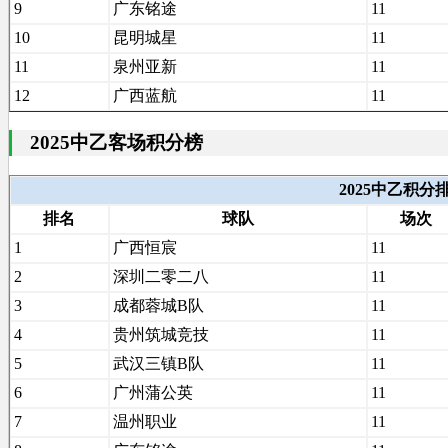
9
广东铭途
11
10
昆明城星
11
11
泉州亚新
11
12
广西蓝航
11
2025中乙客场积分榜
2025中乙积
排名
球队
场次
1
广西恒宸
11
2
深圳二零二八
11
3
成都蓉城B队
11
4
贵州筑城竞技
11
5
武汉三镇B队
11
6
广州蒲公英
11
7
温州职业
11