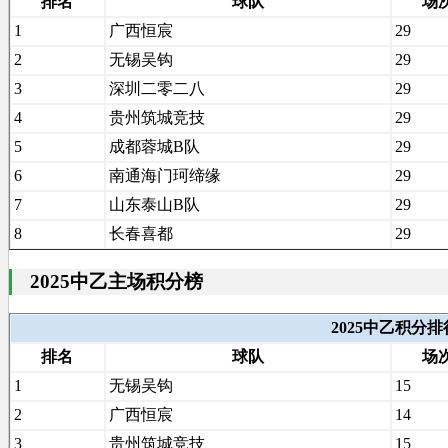
排名
球队
场
1
广西恒宸
29
2
无锡吴钩
29
3
深圳二零二八
29
4
贵州筑城竞技
29
5
成都蓉城B队
29
6
南通海门珂缔缘
29
7
山东泰山B队
29
8
长春喜都
29
2025中乙主场积分榜
2025中乙积分
排名
球队
场
1
无锡吴钩
15
2
广西恒宸
14
3
贵州筑城竞技
15