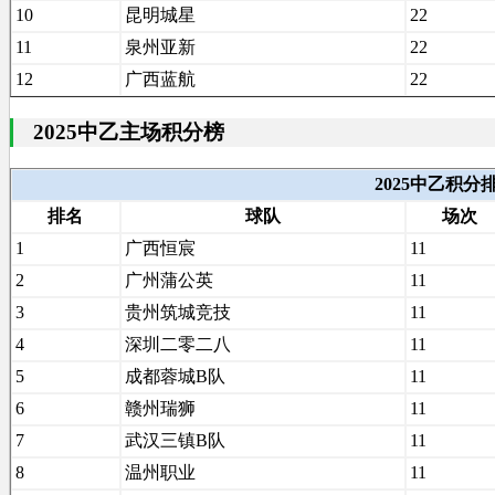
10
昆明城星
22
11
泉州亚新
22
12
广西蓝航
22
2025中乙主场积分榜
2025中乙积
排名
球队
场次
1
广西恒宸
11
2
广州蒲公英
11
3
贵州筑城竞技
11
4
深圳二零二八
11
5
成都蓉城B队
11
6
赣州瑞狮
11
7
武汉三镇B队
11
8
温州职业
11