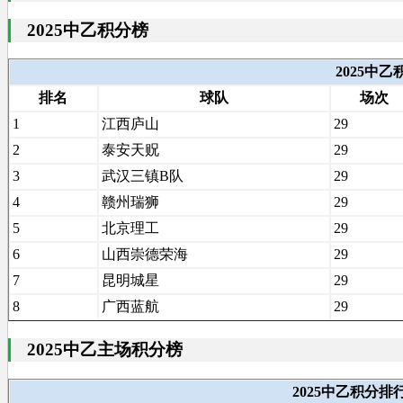
2025中乙积分榜
2025中
排名
球队
场次
1
江西庐山
29
2
泰安天贶
29
3
武汉三镇B队
29
4
赣州瑞狮
29
5
北京理工
29
6
山西崇德荣海
29
7
昆明城星
29
8
广西蓝航
29
2025中乙主场积分榜
2025中乙积分