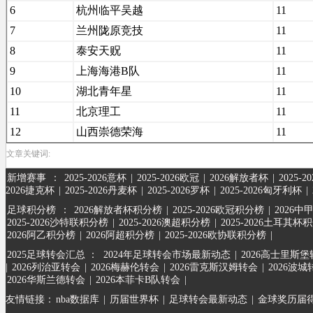
6
杭州临平吴越
11
7
兰州陇原竞技
11
8
泰安天贶
11
9
上海海港B队
11
10
湖北青年星
11
11
北京理工
11
12
山西崇德荣海
11
文章关键词:
新增赛事
：
2025-2026意杯
|
2025-2026欧冠
|
2026解放者杯
|
2025-
2026捷克杯
|
2025-2026丹麦杯
|
2025-2026罗杯
|
2025-2026匈牙利杯
|
足球积分榜
：
2026解放者杯积分榜
|
2025-2026欧冠积分榜
|
2026中
2025-2026沙特联积分榜
|
2025-2026澳超积分榜
|
2025-2026土耳其杯
2026阿乙积分榜
|
2026阿超积分榜
|
2025-2026欧协联积分榜
|
2025足球转会汇总 ：
2024年足球转会市场最新动态
|
2026高士里斯
|
2026列治亚转会
|
2026梅赫伦转会
|
2026雷克斯汉姆转会
|
2026波城
2026华斯兰德转会
|
2026本菲卡B队转会
|
友情链接：
nba数据库
|
历届世界杯
|
足球转会最新动态
|
金球奖历届