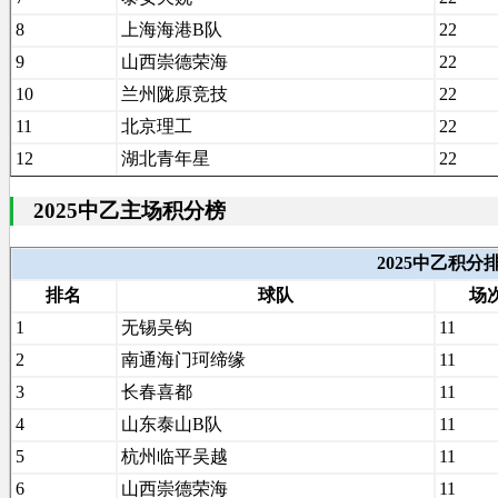
8
上海海港B队
22
9
山西崇德荣海
22
10
兰州陇原竞技
22
11
北京理工
22
12
湖北青年星
22
2025中乙主场积分榜
2025中乙积
排名
球队
场
1
无锡吴钩
11
2
南通海门珂缔缘
11
3
长春喜都
11
4
山东泰山B队
11
5
杭州临平吴越
11
6
山西崇德荣海
11