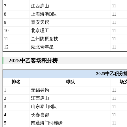
7
江西庐山
11
8
上海海港B队
11
9
泰安天贶
11
10
北京理工
11
11
兰州陇原竞技
11
12
湖北青年星
11
2025中乙客场积分榜
2025中乙积
排名
球队
场
1
无锡吴钩
11
2
江西庐山
11
3
山东泰山B队
11
4
长春喜都
11
5
南通海门珂缔缘
11