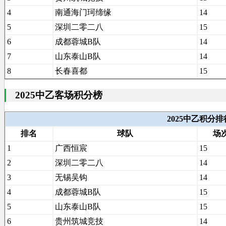
4
南通海门珂缔缘
14
5
深圳二零二八
15
6
成都蓉城B队
14
7
山东泰山B队
14
8
长春喜都
15
2025中乙客场积分榜
2025中乙积分
排名
球队
场
1
广西恒宸
15
2
深圳二零二八
14
3
无锡吴钩
14
4
成都蓉城B队
15
5
山东泰山B队
15
6
贵州筑城竞技
14