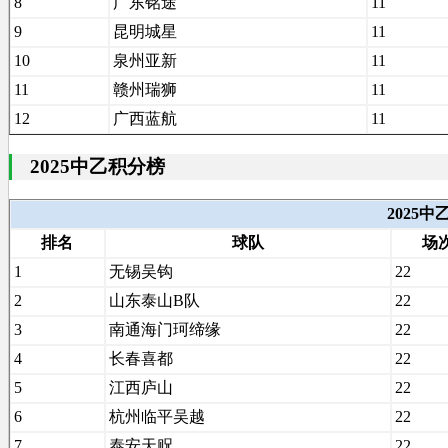
8
广东铭途
11
9
昆明城星
11
10
泉州亚新
11
11
赣州瑞狮
11
12
广西蓝航
11
2025中乙积分榜
2025
排名
球队
场
1
无锡吴钩
22
2
山东泰山B队
22
3
南通海门珂缔缘
22
4
长春喜都
22
5
江西庐山
22
6
杭州临平吴越
22
7
泰安天贶
22