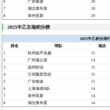
6
广东铭途
29
7
湖北青年星
29
8
泉州亚新
29
2025中乙主场积分榜
2025中乙积分
排名
球队
场次
1
杭州临平吴越
15
2
广州蒲公英
14
3
温州职业
15
4
兰州陇原竞技
15
5
广东铭途
15
6
上海海港B队
14
7
泉州亚新
14
8
湖北青年星
14