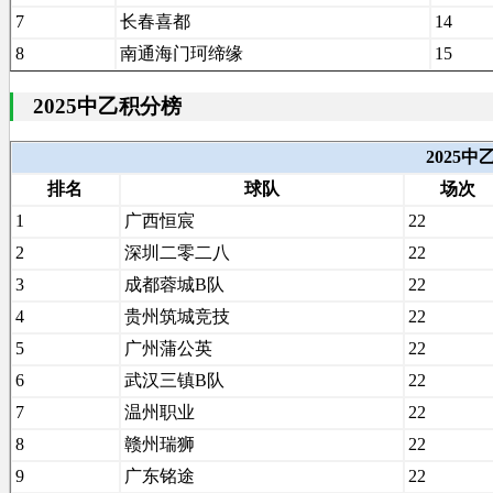
7
长春喜都
14
8
南通海门珂缔缘
15
2025中乙积分榜
2025
排名
球队
场次
1
广西恒宸
22
2
深圳二零二八
22
3
成都蓉城B队
22
4
贵州筑城竞技
22
5
广州蒲公英
22
6
武汉三镇B队
22
7
温州职业
22
8
赣州瑞狮
22
9
广东铭途
22