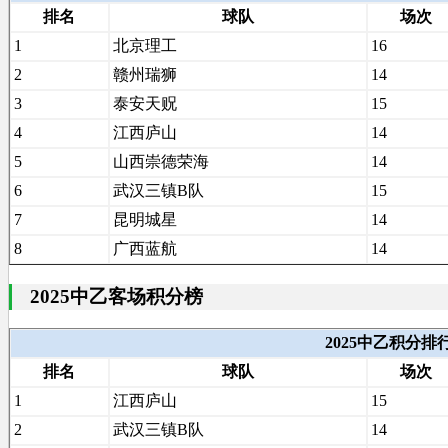
排名
球队
场次
1
北京理工
16
2
赣州瑞狮
14
3
泰安天贶
15
4
江西庐山
14
5
山西崇德荣海
14
6
武汉三镇B队
15
7
昆明城星
14
8
广西蓝航
14
2025中乙客场积分榜
2025中乙积分
排名
球队
场次
1
江西庐山
15
2
武汉三镇B队
14