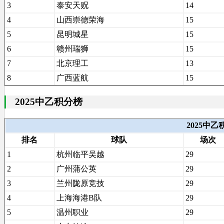
3
泰安天贶
14
4
山西崇德荣海
15
5
昆明城星
15
6
赣州瑞狮
15
7
北京理工
13
8
广西蓝航
15
2025中乙积分榜
2025中
排名
球队
场次
1
杭州临平吴越
29
2
广州蒲公英
29
3
兰州陇原竞技
29
4
上海海港B队
29
5
温州职业
29