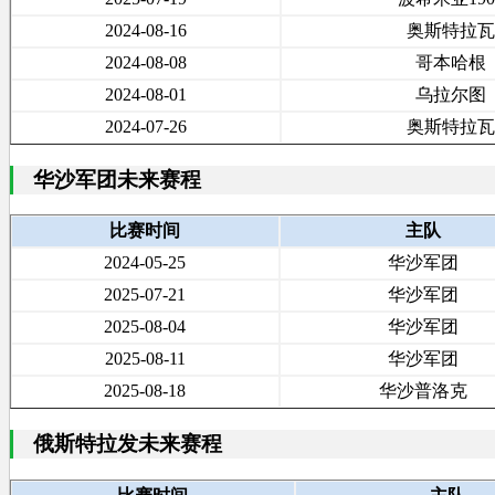
2024-08-16
奥斯特拉
2024-08-08
哥本哈根
2024-08-01
乌拉尔图
2024-07-26
奥斯特拉
华沙军团未来赛程
比赛时间
主队
2024-05-25
华沙军团
2025-07-21
华沙军团
2025-08-04
华沙军团
2025-08-11
华沙军团
2025-08-18
华沙普洛克
俄斯特拉发未来赛程