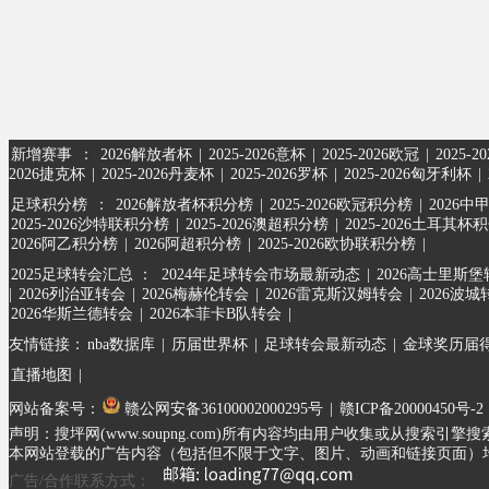
新增赛事
：
2026解放者杯
|
2025-2026意杯
|
2025-2026欧冠
|
2025-
2026捷克杯
|
2025-2026丹麦杯
|
2025-2026罗杯
|
2025-2026匈牙利杯
|
足球积分榜
：
2026解放者杯积分榜
|
2025-2026欧冠积分榜
|
2026中
2025-2026沙特联积分榜
|
2025-2026澳超积分榜
|
2025-2026土耳其杯
2026阿乙积分榜
|
2026阿超积分榜
|
2025-2026欧协联积分榜
|
2025足球转会汇总 ：
2024年足球转会市场最新动态
|
2026高士里斯
|
2026列治亚转会
|
2026梅赫伦转会
|
2026雷克斯汉姆转会
|
2026波城
2026华斯兰德转会
|
2026本菲卡B队转会
|
友情链接：
nba数据库
|
历届世界杯
|
足球转会最新动态
|
金球奖历届
直播地图
|
网站备案号：
赣公网安备36100002000295号
|
赣ICP备20000450号-2
声明：搜坪网(www.soupng.com)所有内容均由用户收集或从
本网站登载的广告内容（包括但不限于文字、图片、动画和链接页面）
广告/合作联系方式：