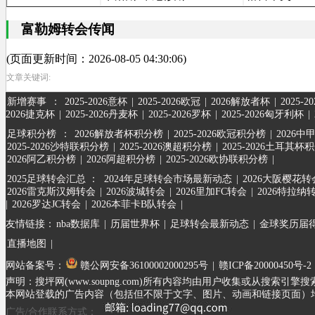
富勒姆转会传闻
(页面更新时间：2026-08-05 04:30:06)
文章关键词:
新增赛事
：
2025-2026意杯
|
2025-2026欧冠
|
2026解放者杯
|
2025-
2026捷克杯
|
2025-2026丹麦杯
|
2025-2026罗杯
|
2025-2026匈牙利杯
|
足球积分榜
：
2026解放者杯积分榜
|
2025-2026欧冠积分榜
|
2026中
2025-2026沙特联积分榜
|
2025-2026澳超积分榜
|
2025-2026土耳其杯
2026阿乙积分榜
|
2026阿超积分榜
|
2025-2026欧协联积分榜
|
2025足球转会汇总 ：
2024年足球转会市场最新动态
|
2026大阪樱花转
2026雷克斯汉姆转会
|
2026波城转会
|
2026里加FC转会
|
2026特拉纳
|
2026罗达JC转会
|
2026本菲卡B队转会
|
友情链接：
nba数据库
|
历届世界杯
|
足球转会最新动态
|
金球奖历届
直播地图
|
网站备案号：
赣公网安备36100002000295号
|
赣ICP备20000450号-2
声明：搜坪网(www.soupng.com)所有内容均由用户收集或从
本网站登载的广告内容（包括但不限于文字、图片、动画和链接页面）
广告/合作联系方式：