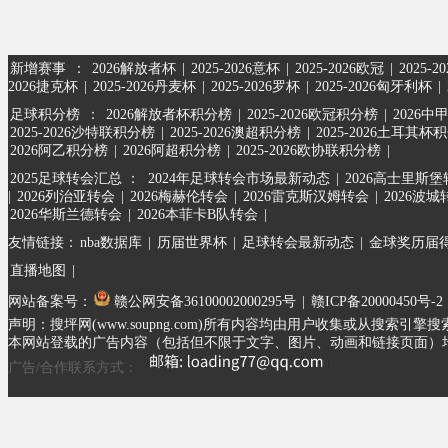
新增赛事
：
2026解放者杯
|
2025-2026意杯
|
2025-2026欧冠
|
2025-
2026捷克杯
|
2025-2026丹麦杯
|
2025-2026罗杯
|
2025-2026匈牙利杯
|
足球积分榜
：
2026解放者杯积分榜
|
2025-2026欧冠积分榜
|
2026中
2025-2026沙特联积分榜
|
2025-2026澳超积分榜
|
2025-2026土耳其杯
2026阿乙积分榜
|
2026阿超积分榜
|
2025-2026欧协联积分榜
|
2025足球转会汇总 ：
2024年足球转会市场最新动态
|
2026高士里斯
|
2026列治亚转会
|
2026梅赫伦转会
|
2026雷克斯汉姆转会
|
2026波城
2026华斯兰德转会
|
2026本菲卡B队转会
|
友情链接：
nba数据库
|
历届世界杯
|
足球转会最新动态
|
金球奖历届
直播地图
|
网站备案号：
赣公网安备36100002000295号
|
赣ICP备20000450号-2
声明：搜坪网(www.soupng.com)所有内容均由用户收集或从
本网站登载的广告内容（包括但不限于文字、图片、动画和链接页面）
广告/合作联系方式：