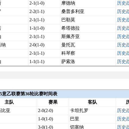
斯
2-1(1-0)
摩德纳
历史
罗
2-2(1-1)
桑普多利亚
历史
2-1(1-1)
巴勒莫
历史
诺
1-1(1-0)
希塔德拉
历史
纳
2-1(1-1)
斯佩齐亚
历史
塔纳
2-0(1-0)
曼托瓦
历史
2-1(1-1)
科琴察
历史
纳
1-1(1-1)
萨索洛
历史
2025意乙联赛第36轮比赛时间表
主队
赛果
客队
塔比亚
2-0(2-0)
卡坦扎罗
历史
1-0(1-0)
巴里
历史
3-0(1-0)
切塞纳
历史