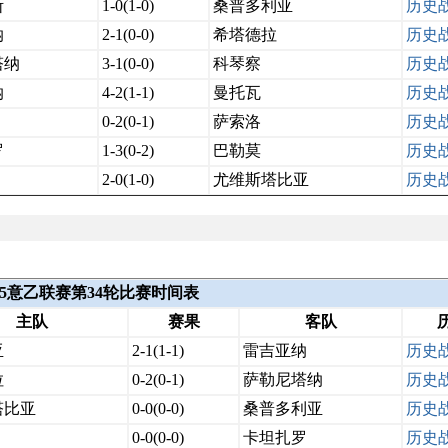
斯
1-0(1-0)
桑普多利亚
历史
纳
2-1(0-0)
希塔德拉
历史
塔纳
3-1(0-0)
科琴察
历史
纳
4-2(1-1)
曼托瓦
历史
0-2(0-1)
萨索洛
历史
罗
1-3(0-2)
巴勒莫
历史
2-0(1-0)
尤维斯塔比亚
历史
2025意乙联赛第34轮比赛时间表
主队
赛果
客队
亚
2-1(1-1)
雷吉亚纳
历史
拉
0-2(0-1)
萨勒尼塔纳
历史
塔比亚
0-0(0-0)
桑普多利亚
历史
0-0(0-0)
卡坦扎罗
历史