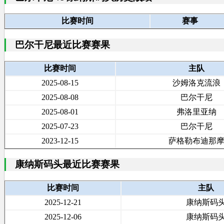
比赛时间
赛事
巴尔干尼最近比赛赛果
比赛时间
主队
2025-08-15
沙姆洛克流浪
2025-08-08
巴尔干尼
2025-08-01
弗洛里亚纳
2025-07-23
巴尔干尼
2023-12-15
萨格勒布迪那
康纳斯码头最近比赛赛果
比赛时间
主队
2025-12-21
康纳斯码
2025-12-06
康纳斯码