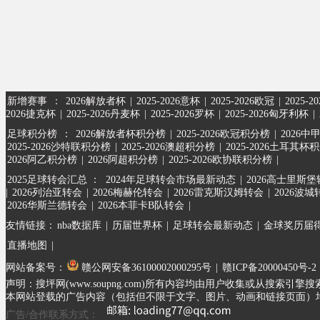
新增赛事
：
2026解放者杯
|
2025-2026意杯
|
2025-2026欧冠
|
2025-
2026捷克杯
|
2025-2026丹麦杯
|
2025-2026罗杯
|
2025-2026匈牙利杯
|
足球积分榜
：
2026解放者杯积分榜
|
2025-2026欧冠积分榜
|
2026中
2025-2026沙特联积分榜
|
2025-2026澳超积分榜
|
2025-2026土耳其杯
2026阿乙积分榜
|
2026阿超积分榜
|
2025-2026欧协联积分榜
|
2025足球转会汇总 ：
2024年足球转会市场最新动态
|
2026高士里斯
|
2026列治亚转会
|
2026梅赫伦转会
|
2026雷克斯汉姆转会
|
2026波城
2026华斯兰德转会
|
2026本菲卡B队转会
|
友情链接：
nba数据库
|
历届世界杯
|
足球转会最新动态
|
金球奖历届
直播地图
|
网站备案号：
赣公网安备36100002000295号
|
赣ICP备20000450号-2
声明：搜坪网(www.soupng.com)所有内容均由用户收集或从
本网站登载的广告内容（包括但不限于文字、图片、动画和链接页面）
广告/合作联系方式：