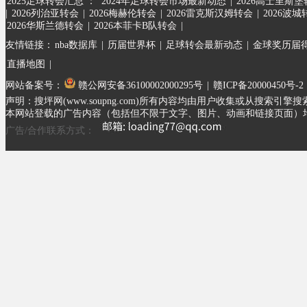
2025足球转会汇总 ：
2024年足球转会市场最新动态
|
2026高士里斯
|
2026列治亚转会
|
2026梅赫伦转会
|
2026雷克斯汉姆转会
|
2026波城
2026华斯兰德转会
|
2026本菲卡B队转会
|
友情链接：
nba数据库
|
历届世界杯
|
足球转会最新动态
|
金球奖历届
直播地图
|
网站备案号：
赣公网安备36100002000295号
|
赣ICP备20000450号-2
声明：搜坪网(www.soupng.com)所有内容均由用户收集或从
本网站登载的广告内容（包括但不限于文字、图片、动画和链接页面）
广告/合作联系方式：