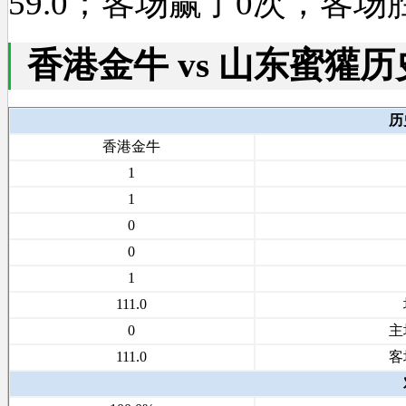
59.0；客场赢了0次，客
香港金牛 vs 山东蜜獾
历
香港金牛
1
1
0
0
1
111.0
0
主
111.0
客