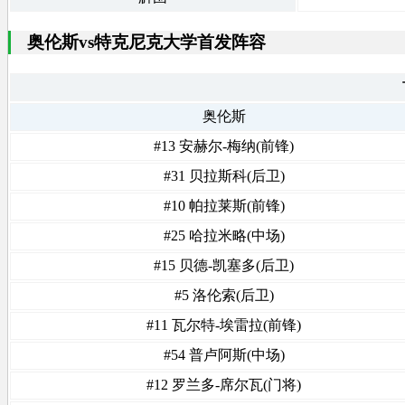
奥伦斯vs特克尼克大学首发阵容
奥伦斯
#13 安赫尔-梅纳(前锋)
#31 贝拉斯科(后卫)
#10 帕拉莱斯(前锋)
#25 哈拉米略(中场)
#15 贝德-凯塞多(后卫)
#5 洛伦索(后卫)
#11 瓦尔特-埃雷拉(前锋)
#54 普卢阿斯(中场)
#12 罗兰多-席尔瓦(门将)