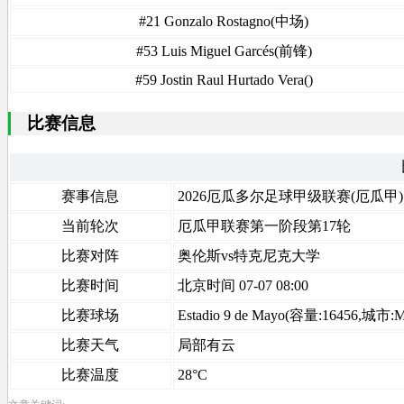
#21 Gonzalo Rostagno(中场)
#53 Luis Miguel Garcés(前锋)
#59 Jostin Raul Hurtado Vera()
比赛信息
赛事信息
2026厄瓜多尔足球甲级联赛(厄瓜甲)
当前轮次
厄瓜甲联赛第一阶段第17轮
比赛对阵
奥伦斯vs特克尼克大学
比赛时间
北京时间 07-07 08:00
比赛球场
Estadio 9 de Mayo(容量:16456,城市:M
比赛天气
局部有云
比赛温度
28°C