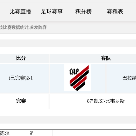
比赛直播
足球赛事
积分榜
赛程表
拉纳竞技比赛数据统计,首发阵容
比分
客队
(已完赛)2-1
巴拉
完赛
87' 凯文-比韦罗斯
温德尔
9'