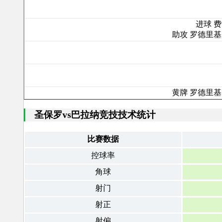
进球 
助攻 罗德里
黄牌 罗德里
圣保罗vs巴拉纳竞技技术统计
比赛数据
控球率
角球
射门
射正
射偏