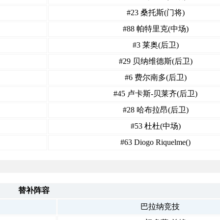
#23 桑托斯(门将)
#88 帕特里克(中场)
#3 莱奥(后卫)
#29 贝纳维德斯(后卫)
#6 费尔南多(后卫)
#45 卢卡斯-贝莱齐(后卫)
#28 哈布拉昂(后卫)
#53 杜杜(中场)
#63 Diogo Riquelme()
替补阵容
巴拉纳竞技