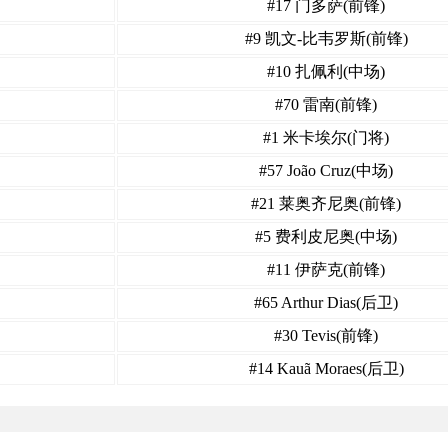
#17 门多萨(前锋)
#9 凯文-比韦罗斯(前锋)
#10 扎佩利(中场)
#70 雷南(前锋)
#1 米卡埃尔(门将)
#57 João Cruz(中场)
#21 莱奥齐尼奥(前锋)
#5 费利皮尼奥(中场)
#11 伊萨克(前锋)
#65 Arthur Dias(后卫)
#30 Tevis(前锋)
#14 Kauã Moraes(后卫)