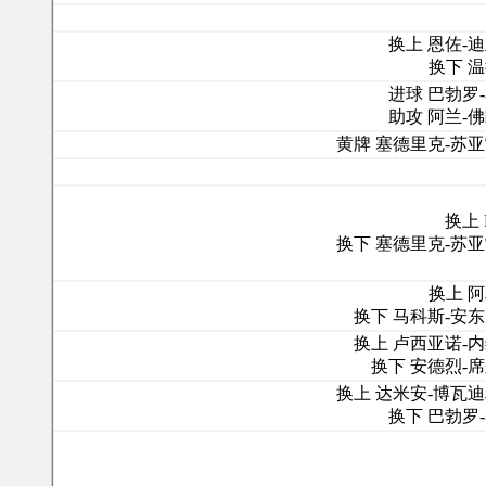
换上 恩佐-
换下 
进球 巴勃罗
助攻 阿兰-
黄牌 塞德里克-苏
换上 
换下 塞德里克-苏
换上 
换下 马科斯-安
换上 卢西亚诺-
换下 安德烈-
换上 达米安-博瓦
换下 巴勃罗