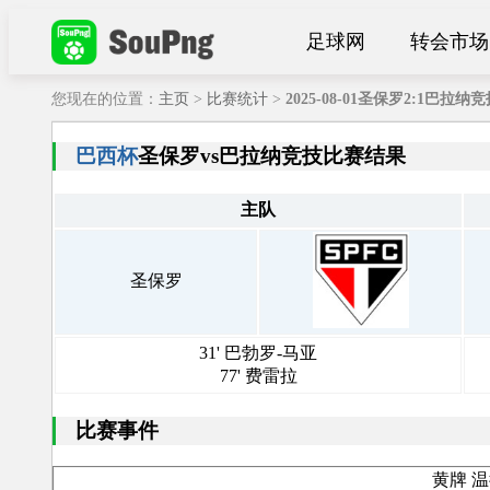
足球网
转会市场
您现在的位置：
主页
>
比赛统计
>
2025-08-01圣保罗2:1巴
巴西杯
圣保罗vs巴拉纳竞技比赛结果
主队
圣保罗
31' 巴勃罗-马亚
77' 费雷拉
比赛事件
黄牌 