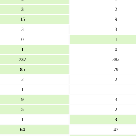
3
2
15
9
3
3
0
1
1
0
737
382
85
79
2
2
1
1
9
3
5
2
1
3
64
47