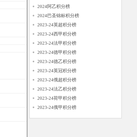
2024阿乙积分榜
2024巴圣锦标积分榜
2023-24英超积分榜
2023-24西甲积分榜
2023-24法甲积分榜
2023-24德甲积分榜
2023-24德乙积分榜
2023-24英冠积分榜
2023-24俄超积分榜
2023-24法乙积分榜
2023-24荷甲积分榜
2023-24俄甲积分榜