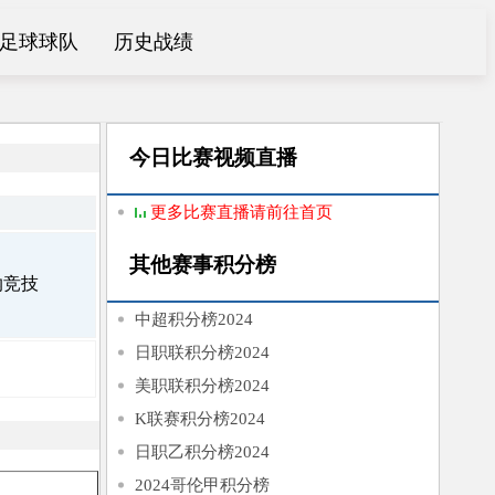
足球球队
历史战绩
今日比赛视频直播
更多比赛直播请前往首页
其他赛事积分榜
纳竞技
中超积分榜2024
日职联积分榜2024
美职联积分榜2024
K联赛积分榜2024
日职乙积分榜2024
2024哥伦甲积分榜