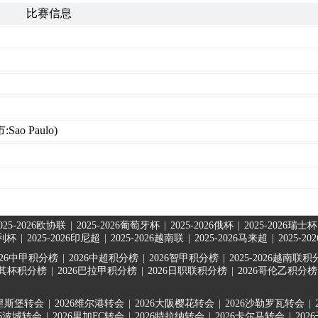
比赛信息
ao Paulo)
025-2026欧协联
|
2025-2026葡萄牙杯
|
2025-2026俄杯
|
2025-2026瑞士杯
牙利杯
|
2025-2026印尼超
|
2025-2026越南联
|
2025-2026马来超
|
2025-2
026中甲积分榜
|
2026中超积分榜
|
2026智甲积分榜
|
2025-2026越南联
土耳其杯积分榜
|
2026巴拉甲积分榜
|
2026日职联积分榜
|
2026哥伦乙积分榜
士里斯堡转会
|
2026维尔港转会
|
2026大阪樱花转会
|
2026沙勒罗瓦转会
|
26波城转会
|
2026里加FC转会
|
2026特拉纳转会
|
2026卡尔马转会
|
20