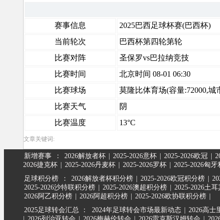
赛事信息
2025巴西足球杯赛(巴西杯)
当前轮次
巴西杯第四轮第轮
比赛对阵
圣保罗vs巴拉纳竞技
比赛时间
北京时间 08-01 06:30
比赛球场
莫隆比体育场(容量:72000,城市:S
比赛天气
阴
比赛温度
13°C
文章关键词:
新增赛事
：
2026解放者杯
|
2025-2026意杯
|
2025-2026欧冠
|
2
2026捷克杯
|
2025-2026丹麦杯
|
2025-2026罗杯
|
2025-2026匈
足球积分榜
：
2026解放者杯积分榜
|
2025-2026欧冠积分榜
|
2
2025-2026沙特联积分榜
|
2025-2026澳超积分榜
|
2025-2026
2026阿乙积分榜
|
2026阿超积分榜
|
2025-2026欧协联积分榜
|
2025足球转会汇总 ：
2024年足球转会市场最新动态
|
2026高
|
2026列治亚转会
|
2026梅赫伦转会
|
2026雷克斯汉姆转会
|
20