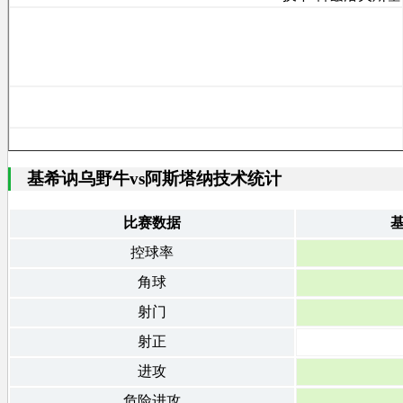
基希讷乌野牛vs阿斯塔纳技术统计
比赛数据
控球率
角球
射门
射正
进攻
危险进攻